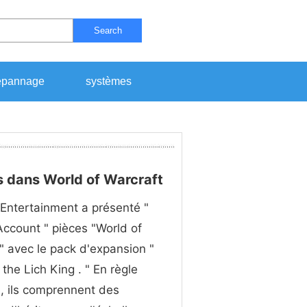
Search
pannage
systèmes
s dans World of Warcraft
 Entertainment a présenté "
Account " pièces "World of
" avec le pack d'expansion "
 the Lich King . " En règle
, ils comprennent des