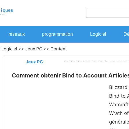
réseaux
programmation
Logiciel
Dé
>
Logiciel
>>
Jeux PC
>> Content
Jeux PC
Comment obtenir Bind to Account Article
Blizzard
Bind to 
Warcraft
Wrath of
générale