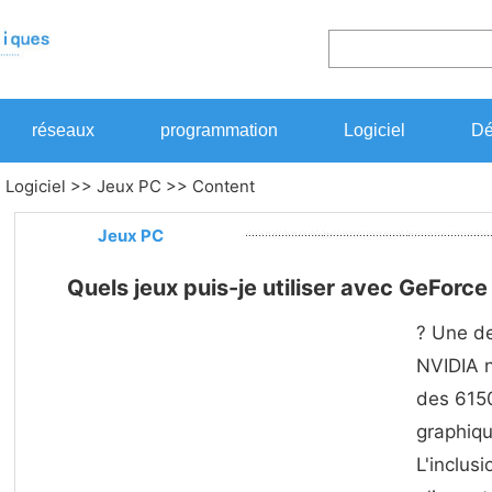
réseaux
programmation
Logiciel
Dé
>
Logiciel
>>
Jeux PC
>> Content
Jeux PC
Quels jeux puis-je utiliser avec GeForc
? Une de
NVIDIA n
des 6150
graphiqu
L'inclus