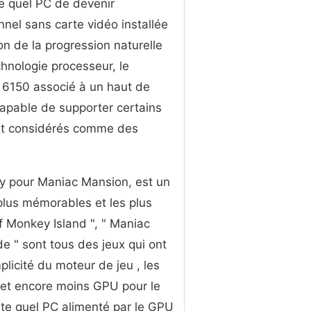
e quel PC de devenir
nnel sans carte vidéo installée
son de la progression naturelle
chnologie processeur, le
 6150 associé à un haut de
pable de supporter certains
ont considérés comme des
ity pour Maniac Mansion, est un
 plus mémorables et les plus
f Monkey Island ", " Maniac
de " sont tous des jeux qui ont
licité du moteur de jeu , les
 et encore moins GPU pour le
rte quel PC alimenté par le GPU