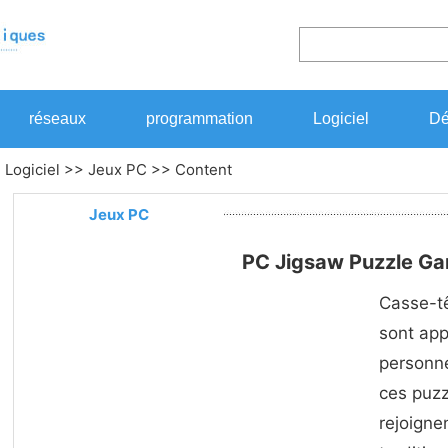
réseaux
programmation
Logiciel
Dé
>
Logiciel
>>
Jeux PC
>> Content
Jeux PC
PC Jigsaw Puzzle G
Casse-tê
sont ap
personne
ces puzzl
rejoign