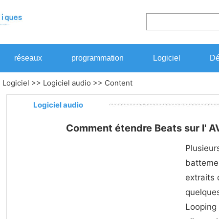
réseaux
programmation
Logiciel
Dé
>
Logiciel
>>
Logiciel audio
>> Content
Logiciel audio
Comment étendre Beats sur l' A
Plusieur
battemen
extraits
quelques
Looping ,