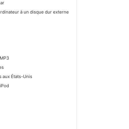
nar
ordinateur à un disque dur externe
r MP3
nes
 aux États-Unis
 iPod