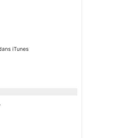
 dans iTunes
e