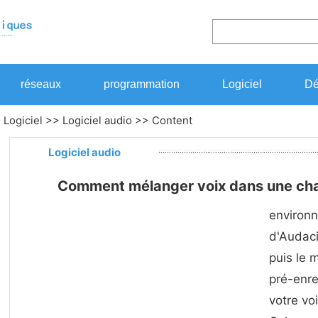
réseaux
programmation
Logiciel
Dé
>
Logiciel
>>
Logiciel audio
>> Content
Logiciel audio
Comment mélanger voix dans une ch
environn
d'Audaci
puis le 
pré-enre
votre vo