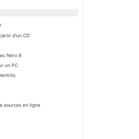
V
partir d'un CD
vec Nero 8
sur un PC
Ventrilo
e sources en ligne