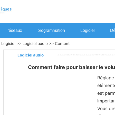
réseaux
programmation
Logiciel
Dé
>
Logiciel
>>
Logiciel audio
>> Content
Logiciel audio
Comment faire pour baisser le vol
Réglage 
éléments
est parm
importa
Vous dev