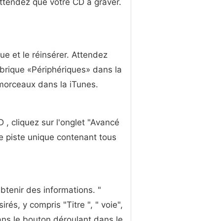
attendez que votre CD à graver.
ue et le réinsérer. Attendez
rubrique «Périphériques» dans la
 morceaux dans la iTunes.
 , cliquez sur l'onglet "Avancé
ne piste unique contenant tous
Obtenir des informations. "
rés, y compris "Titre ", " voie",
ans le bouton déroulant dans le