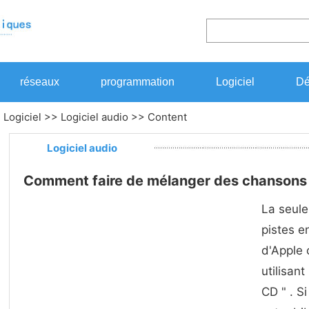
réseaux
programmation
Logiciel
Dé
>
Logiciel
>>
Logiciel audio
>> Content
Logiciel audio
Comment faire de mélanger des chansons 
La seule
pistes e
d'Apple 
utilisant
CD " . S