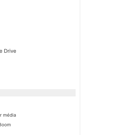
e Drive
ur média
s Boom