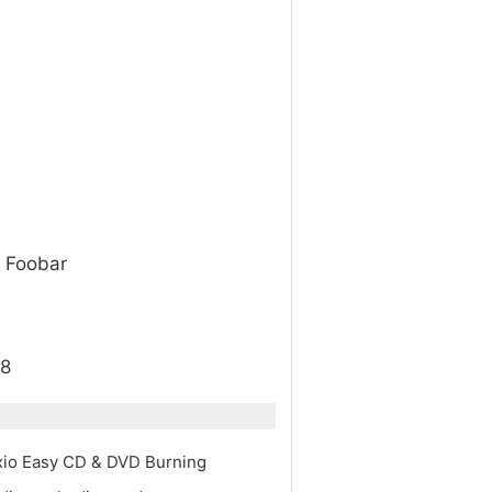
c Foobar
 8
xio Easy CD & DVD Burning