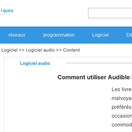
réseaux
programmation
Logiciel
Dé
>
Logiciel
>>
Logiciel audio
>> Content
Logiciel audio
Comment utiliser Audible
Les livr
malvoyan
préférés 
occasion
commodes