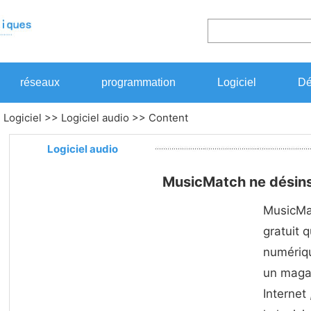
réseaux
programmation
Logiciel
Dé
>
Logiciel
>>
Logiciel audio
>> Content
Logiciel audio
MusicMatch ne désins
MusicMa
gratuit 
numériq
un magas
Internet