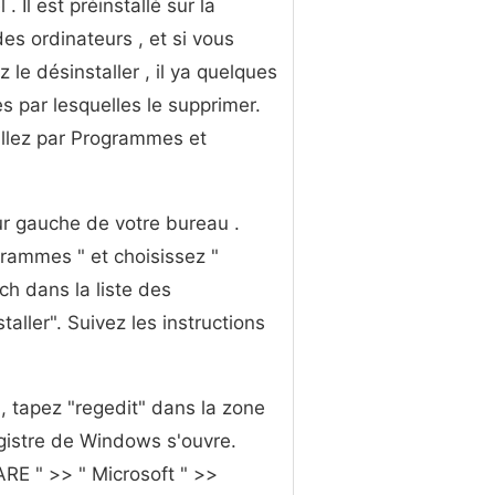
l . Il est préinstallé sur la
des ordinateurs , et si vous
 le désinstaller , il ya quelques
 par lesquelles le supprimer.
llez par Programmes et
ur gauche de votre bureau .
grammes " et choisissez "
h dans la liste des
aller". Suivez les instructions
, tapez "regedit" dans la zone
egistre de Windows s'ouvre.
 " >> " Microsoft " >>