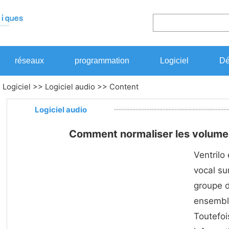
réseaux
programmation
Logiciel
Dé
>
Logiciel
>>
Logiciel audio
>> Content
Logiciel audio
Comment normaliser les volumes
Ventrilo
vocal su
groupe d
ensemble
Toutefoi