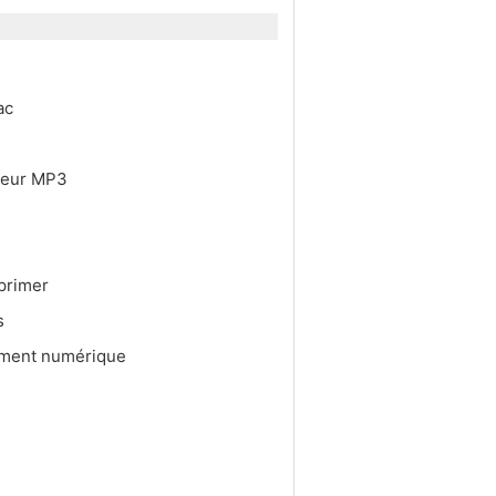
Mac
cteur MP3
mprimer
es
trement numérique