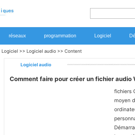
réseaux
programmation
Logiciel
Dé
>
Logiciel
>>
Logiciel audio
>> Content
Logiciel audio
Comment faire pour créer un fichier audi
fichiers
moyen de
ordinate
personna
Démarra