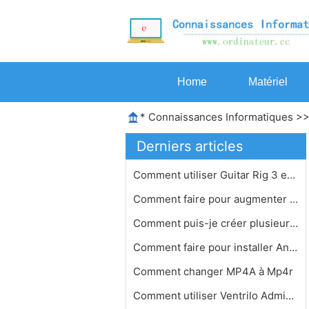
Home
Matériel
*
Connaissances Informatiques
>
Derniers articles
Comment utiliser Guitar Rig 3 en dir…
Comment faire pour augmenter le volu…
Comment puis-je créer plusieurs tem…
Comment faire pour installer Antares…
Comment changer MP4A à Mp4r
Comment utiliser Ventrilo Administra…