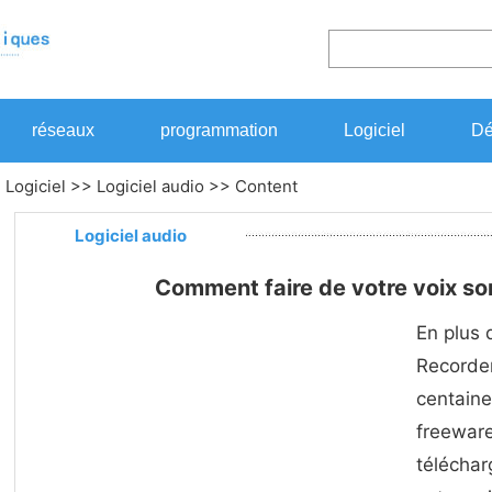
réseaux
programmation
Logiciel
Dé
>
Logiciel
>>
Logiciel audio
>> Content
Logiciel audio
Comment faire de votre voix so
En plus 
Recorder
centain
freewar
télécharg