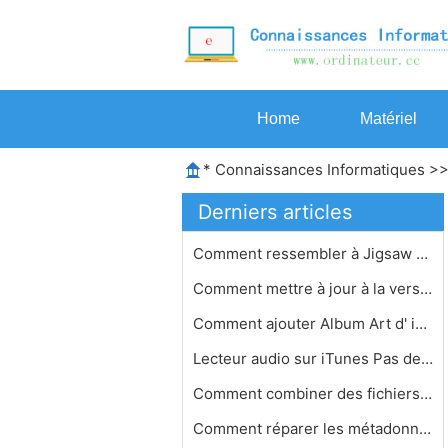
Home
Matériel
*
Connaissances Informatiques
>
Derniers articles
Comment ressembler à Jigsaw sur Sou…
Comment mettre à jour à la version…
Comment ajouter Album Art d' iTunes
Lecteur audio sur iTunes Pas de trav…
Comment combiner des fichiers MP4 da…
Comment réparer les métadonnées s…