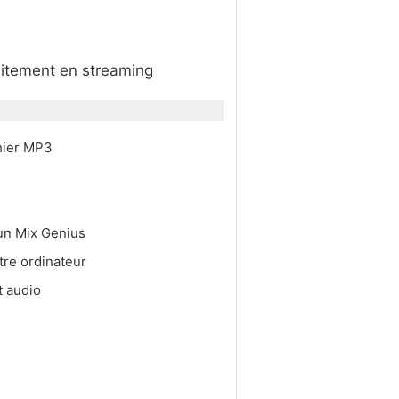
uitement en streaming
chier MP3
 un Mix Genius
tre ordinateur
t audio