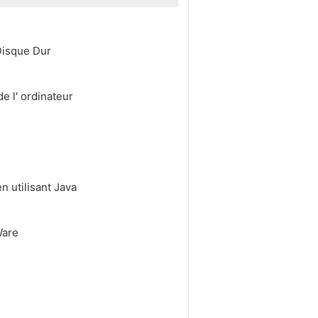
 Disque Dur
e l' ordinateur
n utilisant Java
Ware