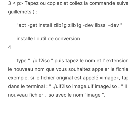
3 < p> Tapez ou copiez et collez la commande suivan
guillemets ) :
"apt -get install zlib1g zlib1g -dev libssl -dev "
installe l'outil de conversion .
4
type " ./uif2iso " puis tapez le nom et l' extensio
le nouveau nom que vous souhaitez appeler le fichier 
exemple, si le fichier original est appelé «image», 
dans le terminal : " ./uif2iso image.uif image.iso . " I
nouveau fichier . Iso avec le nom "image ".