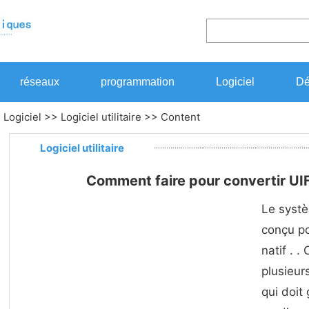
réseaux
programmation
Logiciel
Dé
>
Logiciel
>>
Logiciel utilitaire
>> Content
Logiciel utilitaire
Comment faire pour convertir UI
Le systè
conçu po
natif . 
plusieurs
qui doi