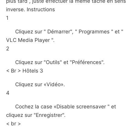
plus tard , juste effectuer la même tâche en sens
inverse. Instructions
1
Cliquez sur " Démarrer", " Programmes " et "
VLC Media Player ".
2
Cliquez sur "Outils" et "Préférences".
< Br > Hôtels 3
Cliquez sur «Vidéo».
4
Cochez la case «Disable screensaver " et
cliquez sur "Enregistrer".
< br >