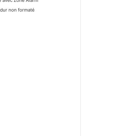
e avec Zone Alarm
 dur non formaté