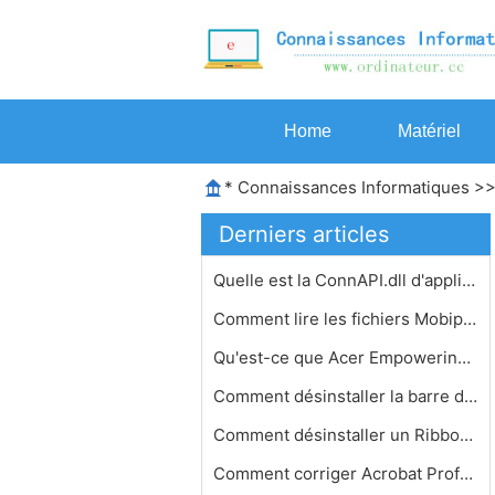
Home
Matériel
*
Connaissances Informatiques
>
Derniers articles
Quelle est la ConnAPI.dll d'applicat…
Comment lire les fichiers Mobipocket…
Qu'est-ce que Acer Empowering Techno…
Comment désinstaller la barre d'out…
Comment désinstaller un RibbonCusto…
Comment corriger Acrobat Professiona…