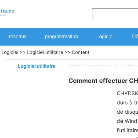
réseaux
programmation
Logiciel
Dé
>
Logiciel
>>
Logiciel utilitaire
>> Content
Logiciel utilitaire
Comment effectuer C
CHKDSK l
durs à t
de disq
de Wind
l'utilita