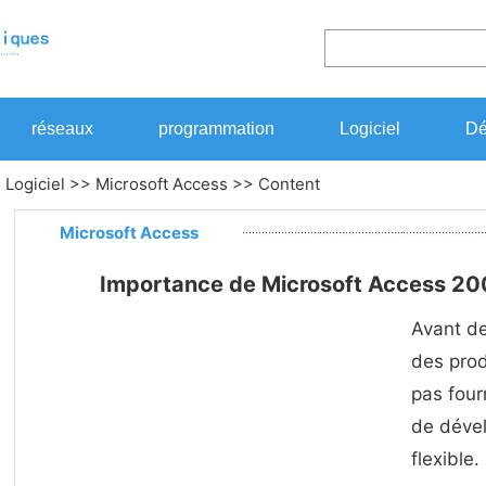
réseaux
programmation
Logiciel
Dé
>
Logiciel
>>
Microsoft Access
>> Content
Microsoft Access
Importance de Microsoft Access 200
Avant de
des pro
pas fourn
de dével
flexible.