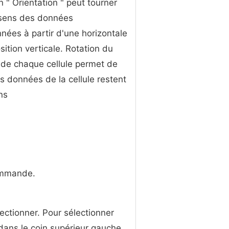
n " Orientation " peut tourner
 sens des données
nnées à partir d'une horizontale
sition verticale. Rotation du
de chaque cellule permet de
Les données de la cellule restent
ns
commande.
électionner. Pour sélectionner
" dans le coin supérieur gauche