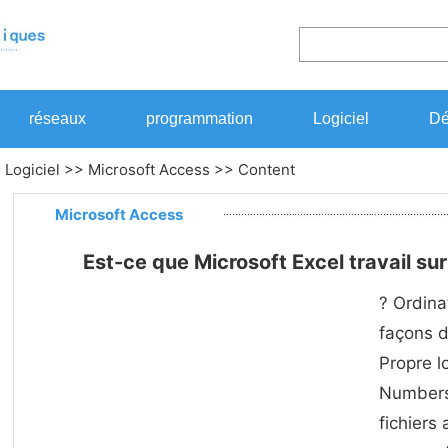
réseaux
programmation
Logiciel
Dé
>
Logiciel
>>
Microsoft Access
>> Content
Microsoft Access
Est-ce que Microsoft Excel travail su
? Ordina
façons d
Propre lo
Numbers 
fichiers