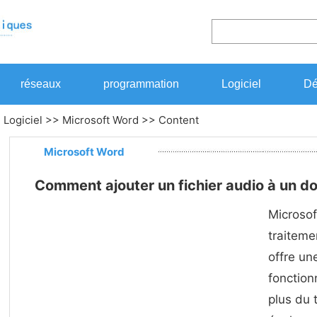
réseaux
programmation
Logiciel
Dé
>
Logiciel
>>
Microsoft Word
>> Content
Microsoft Word
Comment ajouter un fichier audio à un 
Microso
traiteme
offre un
fonction
plus du 