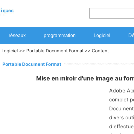
réseaux
programmation
Logiciel
Dé
>
Logiciel
>>
Portable Document Format
>> Content
Portable Document Format
Mise en miroir d'une image au f
Adobe Acr
complet po
Document 
divers out
d'effectue