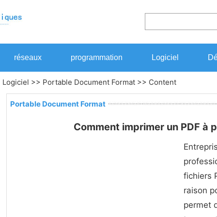
réseaux
programmation
Logiciel
Dé
>
Logiciel
>>
Portable Document Format
>> Content
Portable Document Format
Comment imprimer un PDF à par
Entrepri
professi
fichiers
raison p
permet d