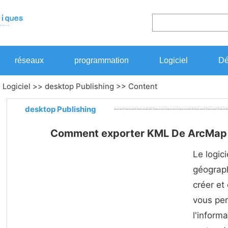
réseaux
programmation
Logiciel
Dé
>
Logiciel
>>
desktop Publishing
>> Content
desktop Publishing
Comment exporter KML De ArcMap 
Le logic
géograp
créer et 
vous pe
l'inform