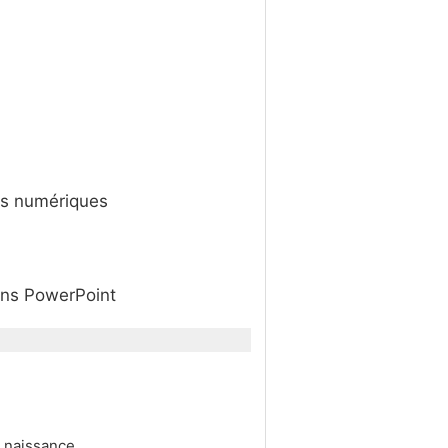
tos numériques
ans PowerPoint
e naissance