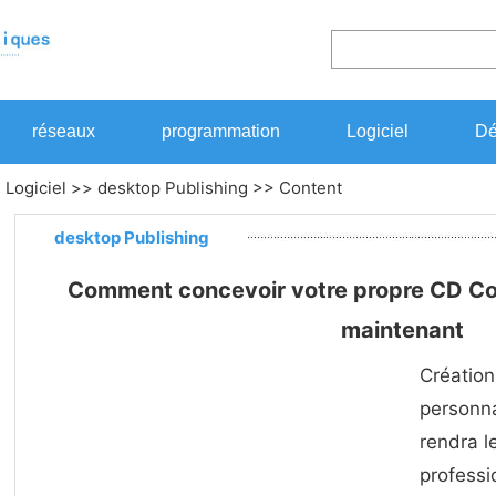
réseaux
programmation
Logiciel
Dé
>
Logiciel
>>
desktop Publishing
>> Content
desktop Publishing
Comment concevoir votre propre CD Co
maintenant
Création
personna
rendra l
professio