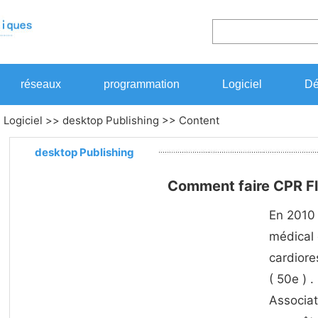
réseaux
programmation
Logiciel
Dé
>
Logiciel
>>
desktop Publishing
>> Content
desktop Publishing
Comment faire CPR F
En 2010 
médical 
cardiore
( 50e ) 
Associat