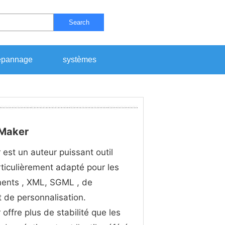
Search
pannage
systèmes
eMaker
st un auteur puissant outil
rticulièrement adapté pour les
ents , XML, SGML , de
t de personnalisation.
ffre plus de stabilité que les