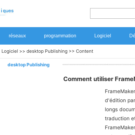
réseaux
programmation
Logiciel
Dé
>
Logiciel
>>
desktop Publishing
>> Content
desktop Publishing
Comment utiliser Fram
FrameMaker e
d'édition pa
longs docum
traduction e
FrameMaker o