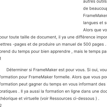
autres outils
de beaucoup
FrameMaker 
langues et su
Alors que v
pour toute taille de document, il ya une différence import
lettres -pages et de produire un manuel de 500 pages 
prend du temps pour bien apprendre , mais le temps pass
1
Déterminer si FrameMaker est pour vous. Si oui, vo
formation pour FrameMaker formelle. Alors que vous pou
formation peut gagner du temps en vous informant des r
pratiques . Il ya aussi la formation en ligne dans une d
théorique et virtuelle (voir Ressources ci-dessous ) .
2