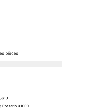
des pièces
r
 5610
q Presario X1000