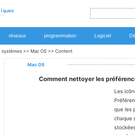
réseaux
programmation
Logiciel
Dé
>
systèmes
>>
Mac OS
>> Content
Mac OS
Comment nettoyer les préféren
Les icôn
Préféren
que les 
chaque 
stockées