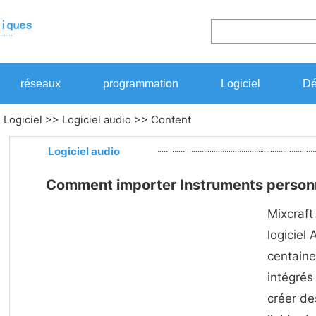
réseaux
programmation
Logiciel
Dé
>
Logiciel
>>
Logiciel audio
>> Content
Logiciel audio
Comment importer Instruments personn
Mixcraft
logiciel
centaine
intégrés
créer de