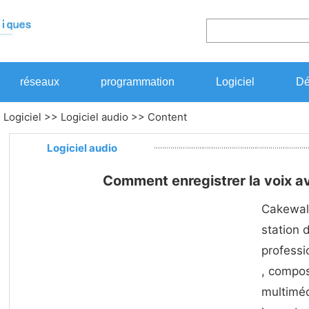
réseaux
programmation
Logiciel
Dé
>
Logiciel
>>
Logiciel audio
>> Content
Logiciel audio
Comment enregistrer la voix 
Cakewal
station 
professi
, compos
multimé