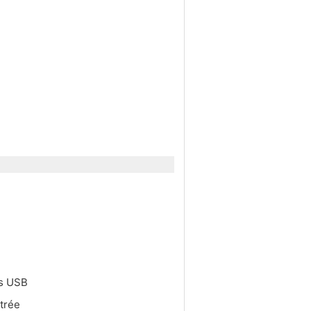
es USB
ntrée