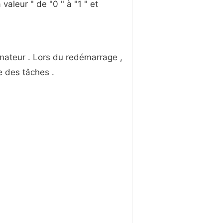
aleur " de "0 " à "1 " et
inateur . Lors du redémarrage ,
e des tâches .