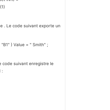
(1)
lle . Le code suivant exporte un
"B1" ) Value = " Smith" ;
Le code suivant enregistre le
 :