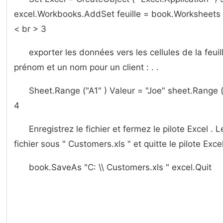
excel.Workbooks.AddSet feuille = book.Worksheets 
< br > 3
exporter les données vers les cellules de la feui
prénom et un nom pour un client : . .
Sheet.Range ("A1" ) Valeur = "Joe" sheet.Range ( 
4
Enregistrez le fichier et fermez le pilote Excel . 
fichier sous " Customers.xls " et quitte le pilote Excel
book.SaveAs "C: \\ Customers.xls " excel.Quit