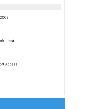
l 2003
raire mot
oft Access