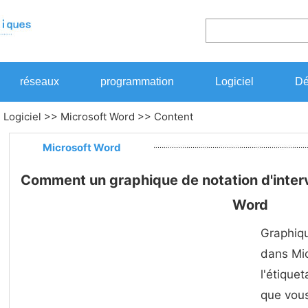
réseaux
programmation
Logiciel
Dé
>
Logiciel
>>
Microsoft Word
>> Content
Microsoft Word
Comment un graphique de notation d'interva
Word
Graphiqu
dans Mic
l'étique
que vous