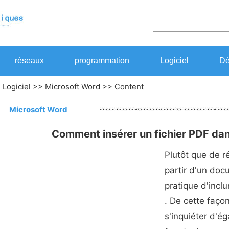
réseaux
programmation
Logiciel
Dé
>
Logiciel
>>
Microsoft Word
>> Content
Microsoft Word
Comment insérer un fichier PDF d
Plutôt que de r
partir d'un docu
pratique d'inclu
. De cette faço
s'inquiéter d'ég