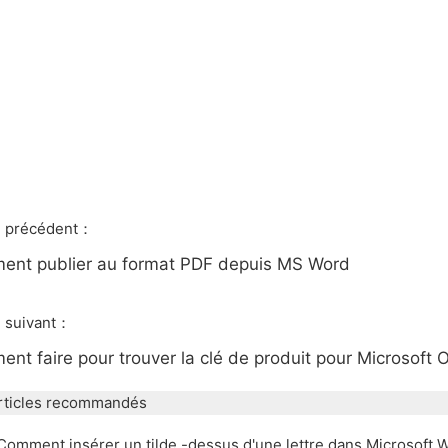
le précédent：
nt publier au format PDF depuis MS Word
e suivant：
nt faire pour trouver la clé de produit pour Microsoft 
rticles recommandés
Comment insérer un tilde -dessus d'une lettre dans Microsoft 