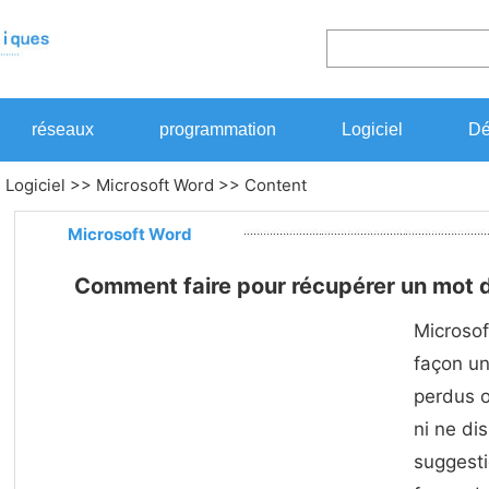
réseaux
programmation
Logiciel
Dé
>
Logiciel
>>
Microsoft Word
>> Content
Microsoft Word
Comment faire pour récupérer un mot 
Microso
façon u
perdus o
ni ne di
suggesti