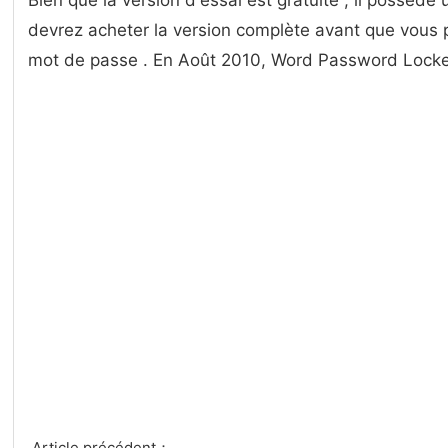
Bien que la version d'essai est gratuite , il possède
devrez acheter la version complète avant que vous 
mot de passe . En Août 2010, Word Password Locke
Article précédent：