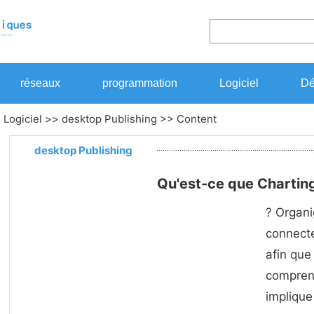
réseaux
programmation
Logiciel
Dé
>
Logiciel
>>
desktop Publishing
>> Content
desktop Publishing
Qu'est-ce que Chartin
? Organ
connecte
afin que
compren
implique