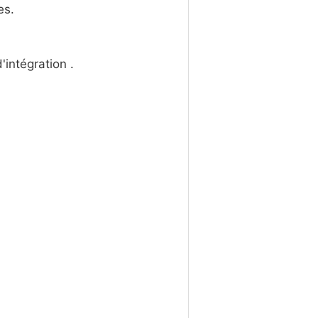
es.
'intégration .