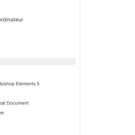
ordinateur
otoshop Elements 5
obat Document
gne