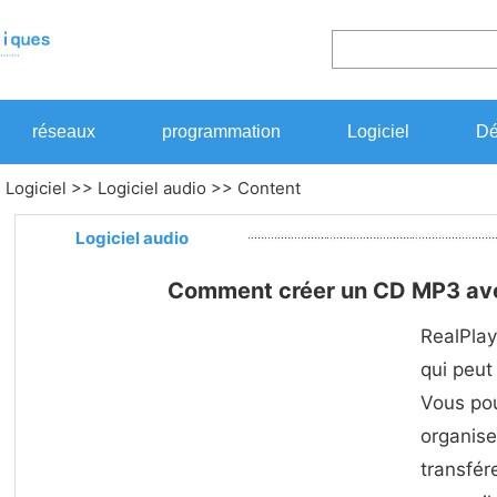
réseaux
programmation
Logiciel
Dé
>
Logiciel
>>
Logiciel audio
>> Content
Logiciel audio
Comment créer un CD MP3 ave
RealPlay
qui peut 
Vous pou
organise
transfére