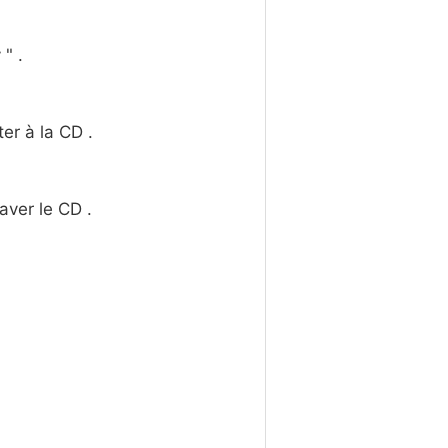
" .
er à la CD .
aver le CD .