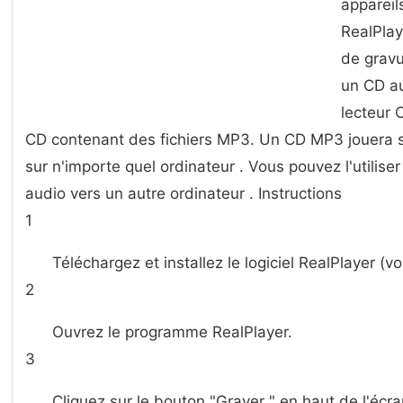
appareils
RealPlay
de gravu
un CD au
lecteur 
CD contenant des fichiers MP3. Un CD MP3 jouera su
sur ​​n'importe quel ordinateur . Vous pouvez l'utilise
audio vers un autre ordinateur . Instructions
1
Téléchargez et installez le logiciel RealPlayer (v
2
Ouvrez le programme RealPlayer.
3
Cliquez sur le bouton "Graver " en haut de l'écra