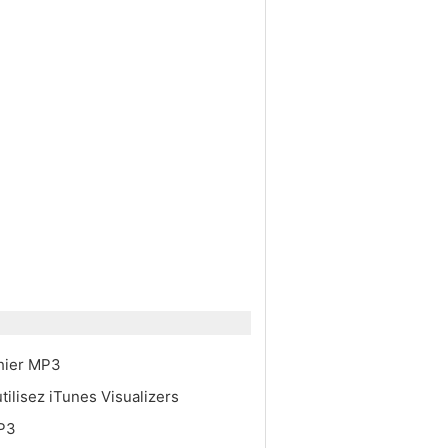
T
chier MP3
tilisez iTunes Visualizers
MP3